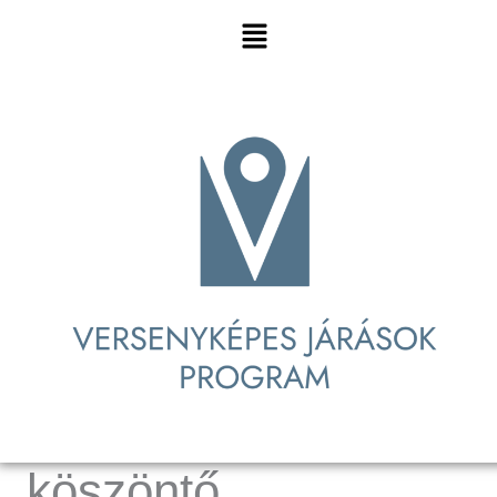
Menu
ÜDVÖZLÜNK TOMOR HONLAPJÁN
Polgármesteri
köszöntő