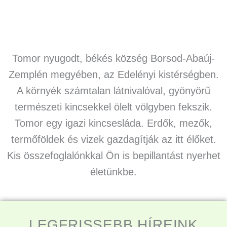
Tomor nyugodt, békés község Borsod-Abaúj-
Zemplén megyében, az Edelényi kistérségben.
A környék számtalan látnivalóval, gyönyörű
természeti kincsekkel ölelt völgyben fekszik.
Tomor egy igazi kincsesláda. Erdők, mezők,
termőföldek és vizek gazdagítják az itt élőket.
Kis összefoglalónkkal Ön is bepillantást nyerhet
életünkbe.
LEGFRISSEBB HÍREINK