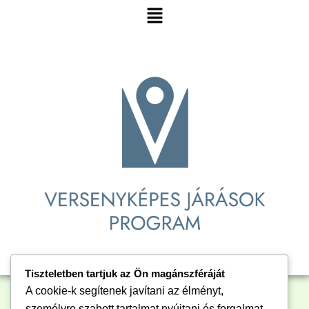
Menu
Tel.: 48/525-003; Fax: 48/342-894
e-mail:
jegyzo@borsodszirak.hu
Választási iroda vezetőjének mandátumok számának
megállapításáról szóló határozatai:
MEGNÉZEM A HATÁROZATOT!
Tiszteletben tartjuk az Ön magánszféráját
A cookie-k segítenek javítani az élményt,
személyre szabott tartalmat nyújtani és forgalmat