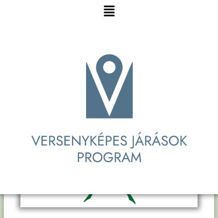
szalag öleli át, amelyen a község neve olvasható.
Menu