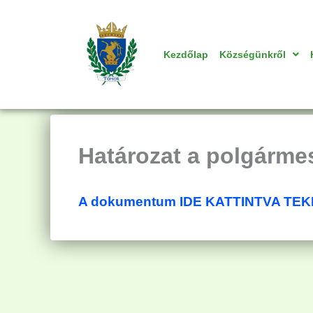
Skip
to
content
Kezdőlap
Községünkről
Határozat a polgárme
A dokumentum IDE KATTINTVA TE