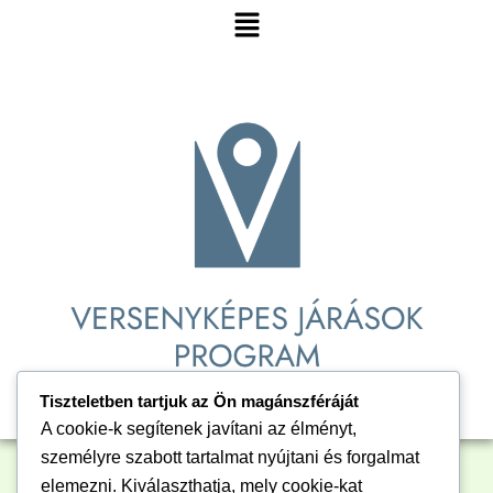
megjelentett pályázati kiírásra benyújtott, támogatott
Menu
pályázat keretében Tomor település 1.627.186.- Ft
támogatásban részesült. A támogatás keretében a Tomor,
külterület 038/5 Hrsz-ú ingatlanról került elszállításra az
illegálisan lerakott 80 m3 hulladék.
Tiszteletben tartjuk az Ön magánszféráját
A cookie-k segítenek javítani az élményt,
személyre szabott tartalmat nyújtani és forgalmat
elemezni. Kiválaszthatja, mely cookie-kat