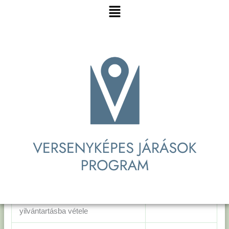
Menu
– 1/2019.(VIII.28.) HVB hat.
LETÖLTÉS /
Bodnár Margit elnök
MEGTEKINTÉS
– 2/2019.(VIII.28.) HVB hat. Lapis
LETÖLTÉS /
László Béla elnökhelyettes
MEGTEKINTÉS
– 4/2019.(VIII.28.) HVB hat. Siroki
LETÖLTÉS /
Viktor egyéni listás jelölt
MEGTEKINTÉS
– 5/2019.(VIII.28.) HVB hat. Siroki
LETÖLTÉS /
Viktor települési roma nemzetiségi
MEGTEKINTÉS
jelölt nyilvántartásba vétele
– 6/2019.(VIII.28.) HVB hat.
Horváthné Budai Izabella települési
LETÖLTÉS /
roma nemzetiségi jelölt
MEGTEKINTÉS
yilvántartásba vétele