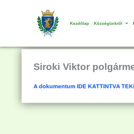
Skip
to
content
Kezdőlap
Községünkről
Siroki Viktor polgárme
A dokumentum IDE KATTINTVA TE