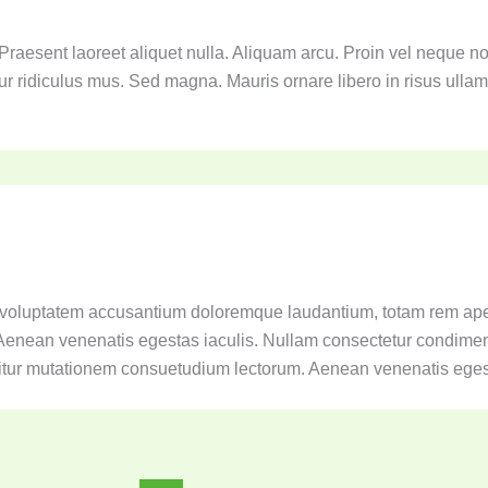
Praesent laoreet aliquet nulla. Aliquam arcu. Proin vel neque n
ur ridiculus mus. Sed magna. Mauris ornare libero in risus ulla
sit voluptatem accusantium doloremque laudantium, totam rem ap
 Aenean venenatis egestas iaculis. Nullam consectetur condim
uitur mutationem consuetudium lectorum. Aenean venenatis eges