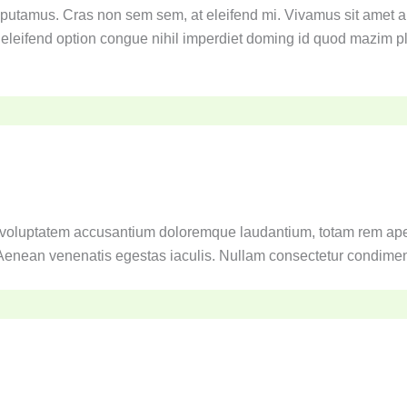
 putamus. Cras non sem sem, at eleifend mi. Vivamus sit amet a
 eleifend option congue nihil imperdiet doming id quod mazim pl
sit voluptatem accusantium doloremque laudantium, totam rem ap
 Aenean venenatis egestas iaculis. Nullam consectetur condim