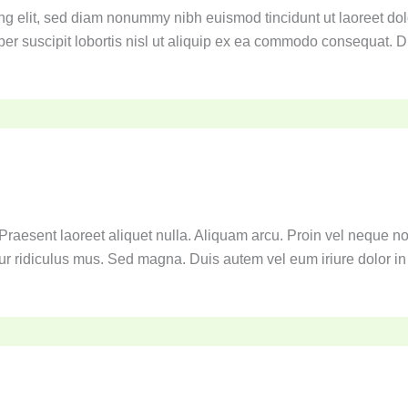
ng elit, sed diam nonummy nibh euismod tincidunt ut laoreet do
er suscipit lobortis nisl ut aliquip ex ea commodo consequat. Du
Praesent laoreet aliquet nulla. Aliquam arcu. Proin vel neque n
r ridiculus mus. Sed magna. Duis autem vel eum iriure dolor in h