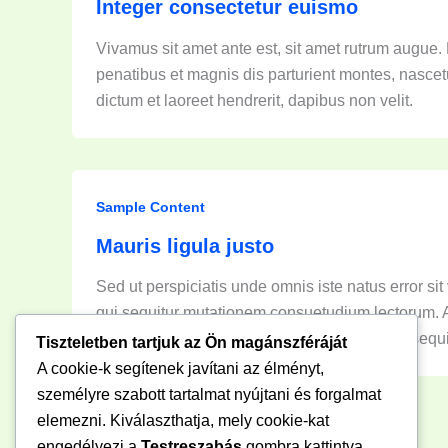
Integer consectetur euismo
Vivamus sit amet ante est, sit amet rutrum augue. 
penatibus et magnis dis parturient montes, nascet
dictum et laoreet hendrerit, dapibus non velit.
Sample Content
Mauris ligula justo
Sed ut perspiciatis unde omnis iste natus error 
qui sequitur mutationem consuetudium lectorum.
Claritas est etiam processus dynamicus, qui seq
Tiszteletben tartjuk az Ön magánszféráját
A cookie-k segítenek javítani az élményt,
személyre szabott tartalmat nyújtani és forgalmat
elemezni. Kiválaszthatja, mely cookie-kat
engedélyezi a
Testreszabás
gombra kattintva.