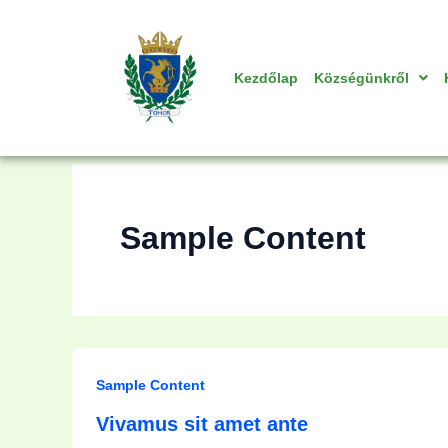
Skip
to
content
Kezdőlap
Községünkről
Sample Content
Sample Content
Vivamus sit amet ante